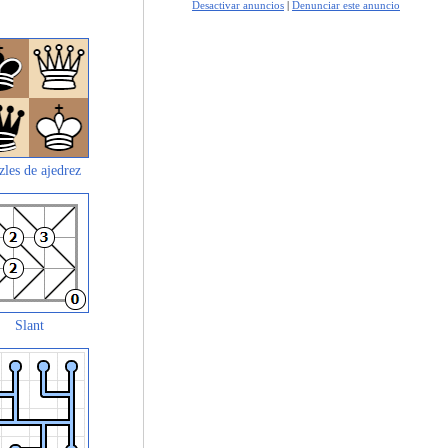
Desactivar anuncios
|
Denunciar este anuncio
zles de ajedrez
Slant