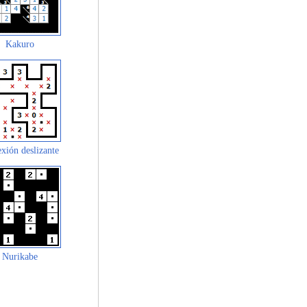
Kakuro
xión deslizante
Nurikabe