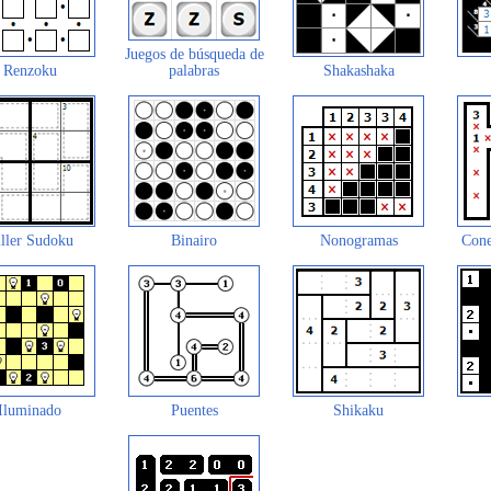
Juegos de búsqueda de
Renzoku
palabras
Shakashaka
ller Sudoku
Binairo
Nonogramas
Cone
Iluminado
Puentes
Shikaku