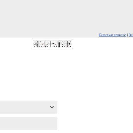
Desactivar anuncios
|
Den