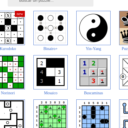
Kurodoko
Binairo+
Yin-Yang
Puz
Norinori
Mosaico
Buscaminas