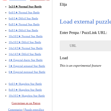
Elija
5x5/1★ Normal Star Battle
6x6/1★ Normal Star Battle
6x6/1★ Difícil Star Battle
Load external puzzl
8x8/1★ Normal Star Battle
8x8/1★ Difícil Star Battle
Enter Penpa / PuzzLink URL:
10x10/2★ Normal Star Battle
10x10/2★ Difícil Star Battle
URL
14x14/3★ Normal Star Battle
14x14/3★ Difícil Star Battle
Load
4★ Especial diario Star Battle
This is an experimental feature
5★ Especial semanal Star Battle
6★ Especial mensual Star Battle
6x6/1★ Shapeless Star Battle
8x8/1★ Shapeless Star Battle
10x10/2★ Shapeless Star Battle
Conviertase en un Patron
Comentarios
|
Puzzle específico