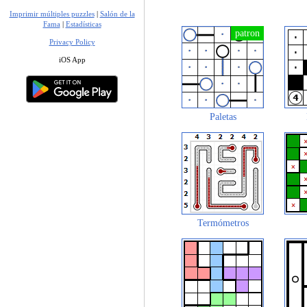
Imprimir múltiples puzzles
|
Salón de la
Fama
|
Estadísticas
Privacy Policy
iOS App
Paletas
Termómetros