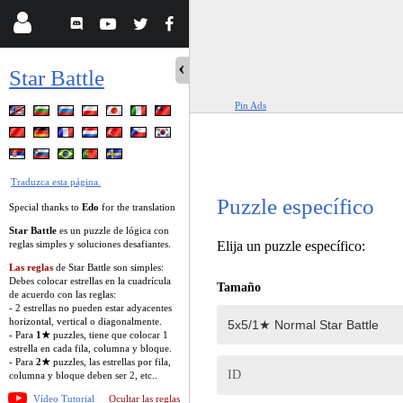
Star Battle
Pin Ads
Traduzca esta página.
Puzzle específico
Special thanks to
Edo
for the translation
Star Battle
es un puzzle de lógica con
reglas simples y soluciones desafiantes.
Elija un puzzle específico:
Las reglas
de Star Battle son simples:
Debes colocar estrellas en la cuadrícula
Tamaño
de acuerdo con las reglas:
- 2 estrellas no pueden estar adyacentes
horizontal, vertical o diagonalmente.
- Para
1★
puzzles, tiene que colocar 1
estrella en cada fila, columna y bloque.
- Para
2★
puzzles, las estrellas por fila,
ID
columna y bloque deben ser 2, etc..
Vídeo Tutorial
Ocultar las reglas