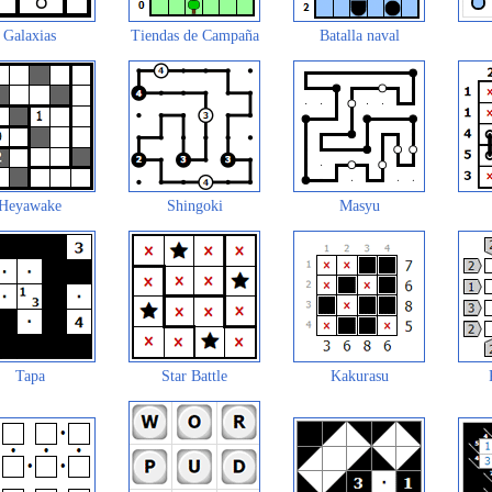
Galaxias
Tiendas de Campaña
Batalla naval
Heyawake
Shingoki
Masyu
Tapa
Star Battle
Kakurasu